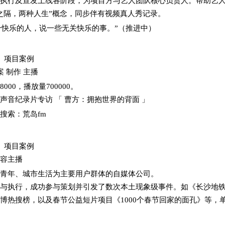
执行及宣发上线各阶段，为项目方与艺人团队核心负责人。帮助艺
之隔，两种人生”概念，同步伴有视频真人秀记录。
和一个快乐的人，说一些无关快乐的事。”（推进中）
4）项目案例
案 制作 主播
00，播放量700000。
声音纪录片专访 「 曹方：拥抱世界的背面 」
搜索：荒岛fm
5）项目案例
内容主播
青年、城市生活为主要用户群体的自媒体公司。
与执行，成功参与策划并引发了数次本土现象级事件。如《长沙地
博热搜榜，以及春节公益短片项目《1000个春节回家的面孔》等，