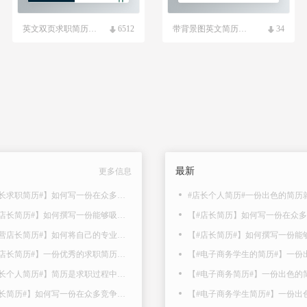
英文双页求职简历模板
6512
带背景图英文简历模板
34
最新
更多信息
【#服装店长求职简历#】如何写一份在众多竞争者中脱颖而出，赢得面试的机会的简历呢？以..
【#海底捞店长简历#】如何撰写一份能够吸引招聘方眼球、凸显个人优势的求职简历呢？以下是..
【#京东运营店长简历#】如何将自己的专业能力和丰富经验以最具吸引力的方式在简历上呈现..
【#连锁店店长简历#】一份优秀的求职简历，是每位求职者迈向成功就业的第一步。那么，如何..
【#门店店长个人简历#】简历是求职过程中的第一步，也是向招聘方展示自己的关键机会。以下..
【#酒店店长简历#】如何写一份在众多竞争者中脱颖而出，赢得面试的机会的简历呢？以下是..