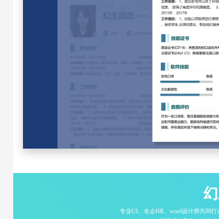
幻
专业UI、名企HR、word设计师共