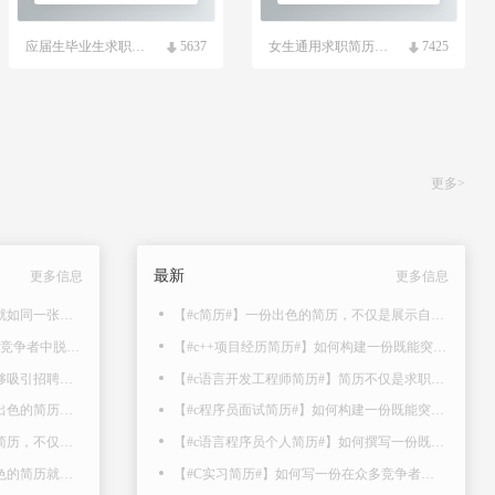
应届生毕业生求职简历模板
5637
女生通用求职简历模板
7425
更多>
最新
更多信息
更多信息
#店长个人简历#一份出色的简历就如同一张有说服力的名片，那么，如何写好一份简历呢？..
【#c简历#】一份出色的简历，不仅是展示自己专业能力和经验的平台，更是获得理想职位的敲..
【#店长简历】如何写一份在众多竞争者中脱颖而出，赢得面试的机会的简历呢？以下是小编整..
【#c++项目经历简历#】如何构建一份既能突显您在该领域的专业实力，又能吸引招聘者注意的..
【#店长简历#】如何撰写一份能够吸引招聘方眼球、凸显个人优势的求职简历呢？以下是小编整..
【#c语言开发工程师简历#】简历不仅是求职者自我介绍的名片，更是展示专业技能与工作经验..
【#电子商务学生的简历#】一份出色的简历，不仅是展示自己专业能力和经验的平台，更是获..
【#c程序员面试简历#】如何构建一份既能突显您在该领域的专业实力，又能吸引招聘者注意的..
【#电子商务简历#】一份出色的简历，不仅是展示自己专业能力和经验的平台，更是获得理想..
【#c语言程序员个人简历#】如何撰写一份既能展现自己专业技能，又能突显个人特色的简历？..
【#电子商务学生简历#】一份出色的简历就如同一张有说服力的名片，那么，如何写好一份简..
【#C实习简历#】如何写一份在众多竞争者中脱颖而出，赢得面试的机会的简历呢？以下是小编..