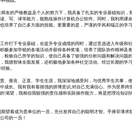
各种挑战。
在师友的严格教益及个人的努力下，我具备了扎实的专业基础知识，
读、写、译等能力，能熟练操作计算机办公软件。同时，我利用课
也培养了自己多方面的技能。更重要的是，严谨的学风和端正的学
工作打下专业基础，在提升专业成绩的同时，通过竞选进入年级和
积极参加学校的各项活动并获得各种奖项，培养了团队协作精神及
，检验自己所学的知识，使自己具备了较强的分析问题和解决问题
，我德智体全面发展，还积极地参加各种社交活动。经过长期的学
作经验。
责、善良、正直。学生生涯，我深深地感受到，与优秀学生共事，
中成长。我有我有着很强的拼博意识,对自己充满信心。作为世界跨
的'渴望，我相信我较强的责任感和实际操作能力，将是把理论知识
我期望着成为贵单位的一员，充分发挥自己的聪明才智。手捧菲薄求
公司的一员！