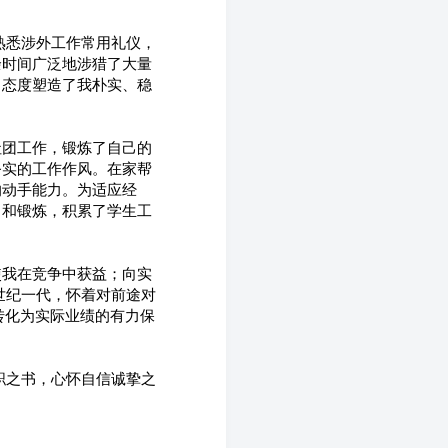
熟悉涉外工作常用礼仪，
余时间广泛地涉猎了大量
习态度塑造了我朴实、稳
社团工作，锻炼了自己的
务实的工作作风。在家帮
的动手能力。为适应经
习和锻炼，积累了学生工
使我在竞争中获益；向实
世纪一代，怀着对前途对
转化为实际业绩的有力保
职之书，心怀自信诚挚之