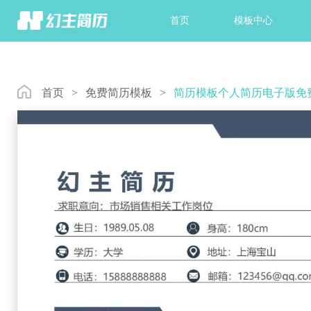
首页
模板中心
首页
>
免费简历模板
>
简历模板个人简历电子版免