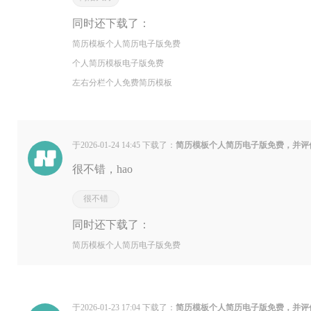
同时还下载了：
简历模板个人简历电子版免费
个人简历模板电子版免费
左右分栏个人免费简历模板
于2026-01-24 14:45 下载了：
简历模板个人简历电子版免费，并评
很不错，hao
很不错
同时还下载了：
简历模板个人简历电子版免费
于2026-01-23 17:04 下载了：
简历模板个人简历电子版免费，并评