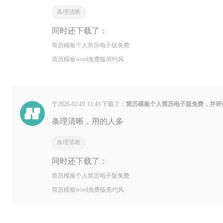
条理清晰
同时还下载了：
简历模板个人简历电子版免费
简历模板word免费版简约风
于2026-02-01 11:43 下载了：
简历模板个人简历电子版免费，并评
条理清晰，用的人多
条理清晰
同时还下载了：
简历模板个人简历电子版免费
简历模板word免费版简约风