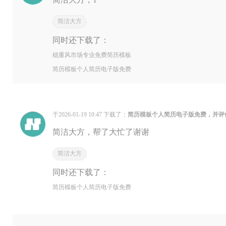
简洁大方
同时还下载了：
稳重风市场专业免费简历模板
简历模板个人简历电子版免费
于2026-01-19 10:47 下载了：
简历模板个人简历电子版免费，并评
简洁大方，帮了大忙了谢谢
简洁大方
同时还下载了：
简历模板个人简历电子版免费