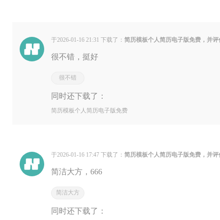
于2026-01-16 21:31 下载了：
简历模板个人简历电子版免费，并评
很不错，挺好
很不错
同时还下载了：
简历模板个人简历电子版免费
于2026-01-16 17:47 下载了：
简历模板个人简历电子版免费，并评
简洁大方，666
简洁大方
同时还下载了：