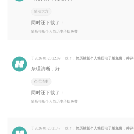
简洁大方
同时还下载了：
简历模板个人简历电子版免费
于2026-01-28 22:09 下载了：
简历模板个人简历电子版免费，并评
条理清晰，好
条理清晰
同时还下载了：
简历模板个人简历电子版免费
于2026-01-28 21:47 下载了：
简历模板个人简历电子版免费，并评