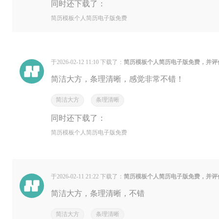
同时还下载了：
简历模板个人简历电子版免费
于2026-02-12 11:10 下载了：
简历模板个人简历电子版免费，并评
简洁大方，条理清晰，感觉非常不错！
简洁大方
条理清晰
同时还下载了：
简历模板个人简历电子版免费
于2026-02-11 21:22 下载了：
简历模板个人简历电子版免费，并评
简洁大方，条理清晰，不错
简洁大方
条理清晰