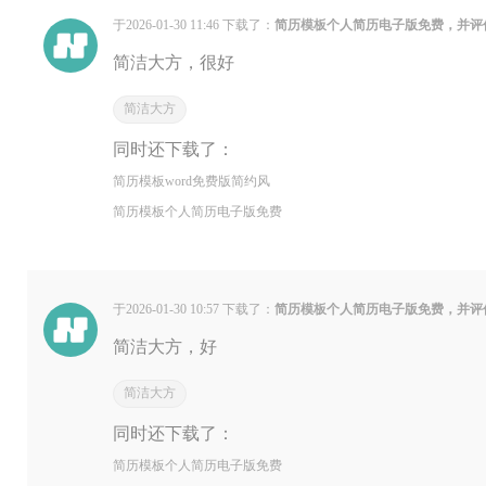
于2026-01-30 11:46 下载了：
简历模板个人简历电子版免费，并评
简洁大方，很好
简洁大方
同时还下载了：
简历模板word免费版简约风
简历模板个人简历电子版免费
于2026-01-30 10:57 下载了：
简历模板个人简历电子版免费，并评
简洁大方，好
简洁大方
同时还下载了：
简历模板个人简历电子版免费