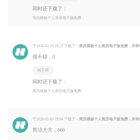
同时还下载了：
简历模板个人简历电子版免费
于2026-02-10 18:27 下载了：
简历模板个人简历电子版免费，并评
很不错，0
很不错
同时还下载了：
简历模板个人简历电子版免费
于2026-02-09 19:04 下载了：
简历模板个人简历电子版免费，并评
简洁大方，666