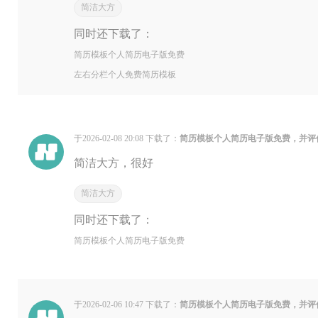
简洁大方
同时还下载了：
简历模板个人简历电子版免费
左右分栏个人免费简历模板
于2026-02-08 20:08 下载了：
简历模板个人简历电子版免费，并评
简洁大方，很好
简洁大方
同时还下载了：
简历模板个人简历电子版免费
于2026-02-06 10:47 下载了：
简历模板个人简历电子版免费，并评