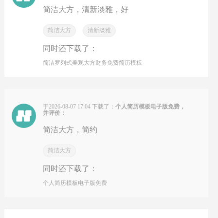
简洁大方，清新淡雅，好
简洁大方
清新淡雅
同时还下载了：
简洁罗列式美观大方财务免费简历模板
于2026-08-07 17:04 下载了：
个人简历模板电子版免费，
并评价：
简洁大方，简约
简洁大方
同时还下载了：
个人简历模板电子版免费