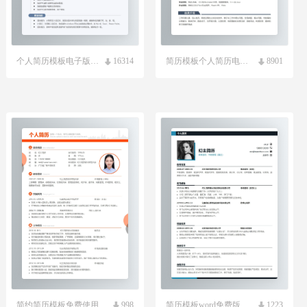
个人简历模板电子版免费
16314
简历模板个人简历电子版免费
8901
简约简历模板免费使用
998
简历模板word免费版简约风
1223