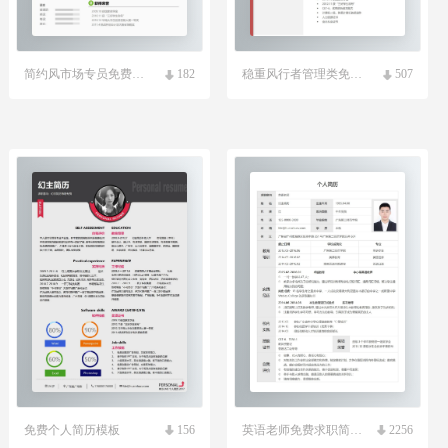
简约风市场专员免费简历模板
182
稳重风行者管理类免费简历
507
免费个人简历模板
156
英语老师免费求职简历模板
2256