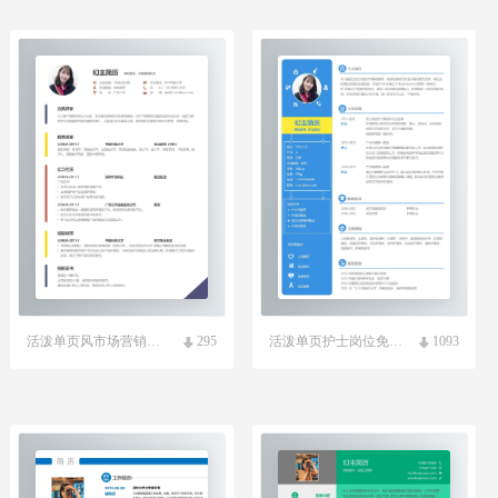
活泼单页风市场营销免费简历
295
活泼单页护士岗位免费简历
1093