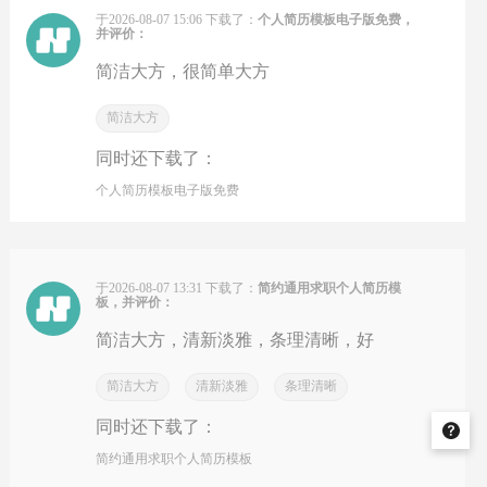
于2026-08-07 15:06 下载了：
个人简历模板电子版免费，
并评价：
简洁大方，很简单大方
简洁大方
同时还下载了：
个人简历模板电子版免费
于2026-08-07 13:31 下载了：
简约通用求职个人简历模
板，并评价：
简洁大方，清新淡雅，条理清晰，好
简洁大方
清新淡雅
条理清晰
同时还下载了：
简约通用求职个人简历模板