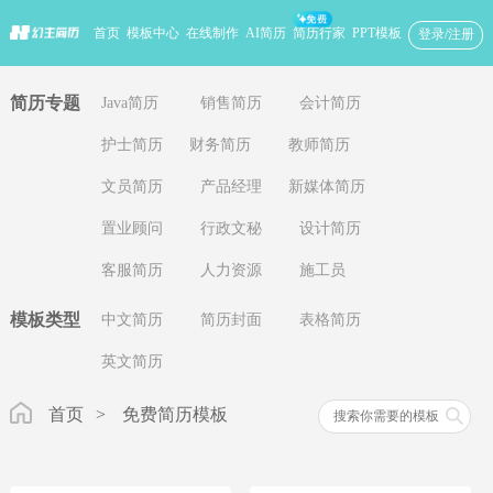
免费
首页
模板中心
在线制作
AI简历
简历行家
PPT模板
登录/注册
简历专题
Java简历
销售简历
会计简历
护士简历
财务简历
教师简历
文员简历
产品经理
新媒体简历
置业顾问
行政文秘
设计简历
客服简历
人力资源
施工员
模板类型
中文简历
简历封面
表格简历
英文简历
首页
>
免费简历模板