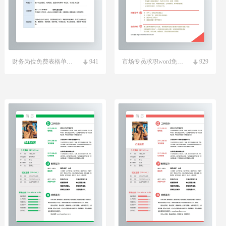
财务岗位免费表格单页简历
941
市场专员求职word免费简历
929