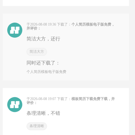
于2026-08-08 19:36 下载了：
个人简历模板电子版免费，
并评价：
简洁大方，还行
简洁大方
同时还下载了：
个人简历模板电子版免费
于2026-08-08 19:07 下载了：
模板简历下载免费下载，并
评价：
条理清晰，不错
条理清晰