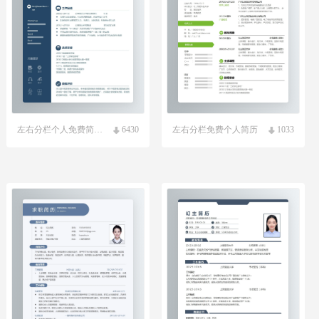
左右分栏个人免费简历模板
6430
左右分栏免费个人简历
1033