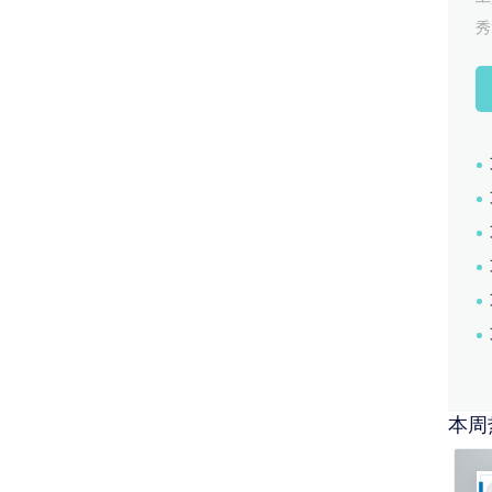
突然断网，提供车厂及车主更优的用
秀
● 负责订购中心模块设计，开启车
● 负责个人中心模块设计，提供异
工作成果：
● 负责MNO平台期间，平台从2.0版
20xx.10-20xx.4
项目简介：
●
CMP连接管理平台是一个基于 PA
联网批量管理。平台共 200+功能
多区域方案的能力。
项目职责：
● 协助产品经理输出 CMP 2.0
订购中心模块（资费套餐订单部分）
人负责的需求 40+个，占总需求的 2
● 根据产品的功能和模块，输出用
● CMP平台试运营版本成功上线
本周
20xx.9-20xx.12
项目简介：