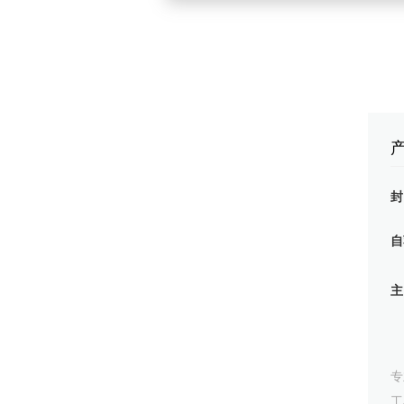
● 负责【智能互联】微信小程序的操
化视觉体验；
● 负责eSIM场景梳理，用户体验
● 负责与微软对接工作，提出OEM 
● 负责与运营商对接工作，提出实
工作成果：
● 成功上线【流量商城】APP，通过
● 成功上线TO B企业管理平台和
●提高综合购买率至32%，提高复购率
20xx.4-20xx.9
自
项目简介：
● 整合各个地区不同运营商的能力
销户等能力；
● 提供MNO管理平台，为车载终端
能，提供蔚来车厂在MNO平台方便
项目职责：
专
● 负责号卡中心模块设计，完成下
● 负责告警中心模块设计，实现套
工