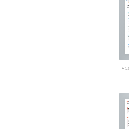
● 德国商报项目是联想联合德国商报为
决方案。用户可以免费享受长达12个
网购买更多的当地流量套餐。
项目职责：
● 根据国外用户的操作习惯，设计
● 提供用户使用场景，设计网页功
● 参与与欧洲运营商HUE的联调测
● 参与页面设计。
工作成果：
● 与国际部合作，成功交付该项目
网站