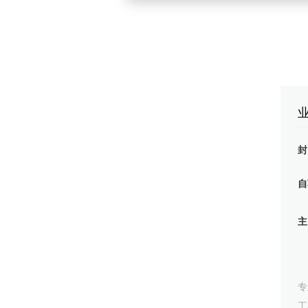
2. 培训方面：
● 流程优化：优化入职培训等基
● 人才培养：提升基础课程（
应课程
业绩
1. 协调负责并完成与重庆理工
2. 使员工离职率为重庆第一，
3. 培训率（基础）位于重庆区域
4. 员工满意度提升8%，位于重
自
20xx.1-20xx.11
负责联合所有门店kipsta品牌负
1. 经济方面：
● 组织重庆9家门店Kipsta
追踪
2. 活动方面：
● 组织重庆9家门店足球爱好者
专
● 与总公司品牌部负责人定期沟通
工
业绩：