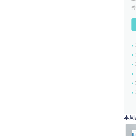
1. 一年期间组织20场左右5人质
秀
2. 提升员工对于足球运动的兴
3. Kipsta各家门店凝聚力
4. 与孙继海足球基地谈下合作
5. 总部作为模板城市全国邮件
20xx.1-20xx.11
1. 负责传授kipsta 产品
2. 负责西区kipsta 讲师认
实习经验
20xx.3-20xx.6
亚眠学联隶属中国驻法国大使馆
学习，生活，工作的华人与大使
入当地生活。 在职位期间:
本周
1. 与亚眠大学中文系&IUT
2. 与 UNASS -法国国家
36位中国 留学生通过认