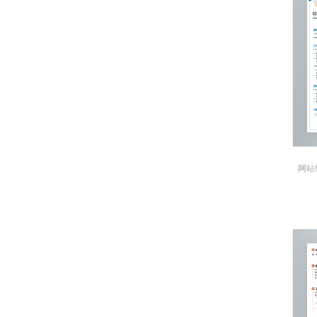
3. 确立了亚眠学联发展的3-
体“ 通过 积极的运作，提升了华人在当地的形象，本人受邀参加亚眠市政府组织的世界留学生日活动并发表主题演
讲。
4. 亚眠学联获得驻法大使馆教育
20xx.8-20xx.9
在中国建设银行重庆分行对公营
20xx.7-20xx.8
负责分流顾客，自助开卡，填写
事情，都让顾客满意而归。
网站