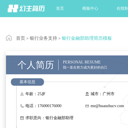
首页
模板中心
在线
首页
银行业务支持
银行金融部助理简历模板
>
>
个人简历
PERSONAL RESUME
我一直在努力成为更好的自己
基本信息

年龄：25岁

城市：广州市

电话：176000176000

me@huanzhucv.com

求职意向：银行金融部助理