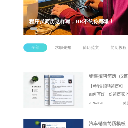
程序员简历这样写，HR不约你都难！
全部
求职先知
简历范文
简历教程
销售招聘简历（5篇
【#销售招聘简历#】
如何写好一份简历呢？
2026-08-01
简
汽车销售简历模板