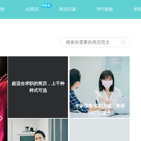
免费
制作
AI简历
简历行家
PPT模板
求
超适合求职的简历，上千种
样式可选
专家领路 求职无忧，资深
HR1V1服务