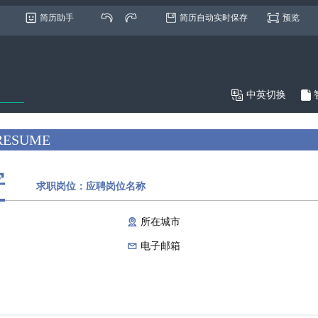
简历助手
简历自动实时保存
预览

中英切换

