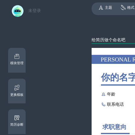
主题
格式
未登录
模块管理

更换模板

简历诊断
求职意向