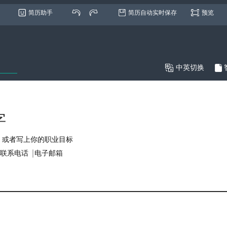
简历助手
简历自动实时保存
预览

中英切换