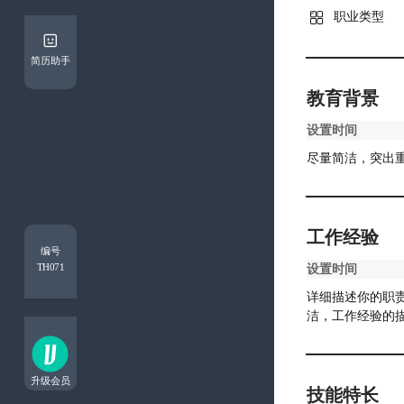

简历助手
教育背景
工作经验
编号
TH071
升级会员
技能特长