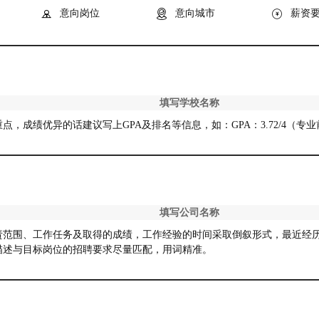


