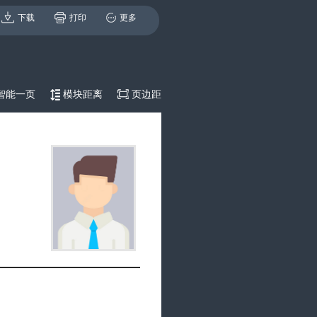
下载
打印
更多
智能一页
模块距离
页边距