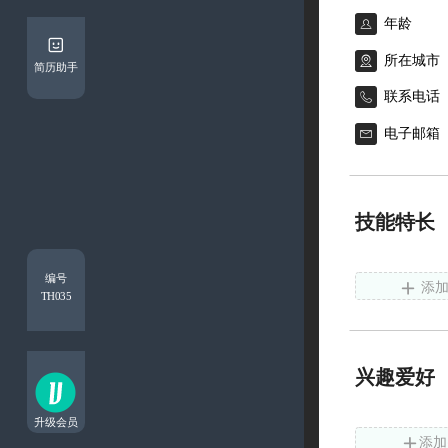


简历助手


技能特长
编号

添
TH035
兴趣爱好
升级会员

添加