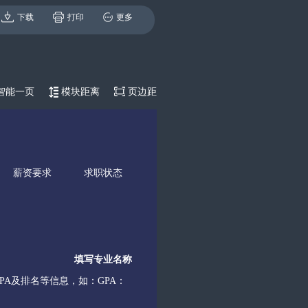
下载
打印
更多
智能一页
模块距离
页边距